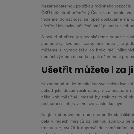
Nezanedbatelnou položkou rodinného rozpočtu js
ČSÚ totiž utratí průměrný Čech za minerální vo
tříčlenné domácnosti se opět dostáváme na čá
ušetření tisícovky měsíčně stačí pít vodu z kohou
A pokud si přece jen nedokážeme odpustit sladk
pampelišky, kvetoucí černý bez nebo jiné jedlé
můžeme si vyrobit šťáv, co hrdlo ráčí. Milovníc
domácí výrobnu na sodu a pak už nemusí pro ba
Ušetřit můžete i za j
Neznamená to, že musíte kupovat místo kvalitní
pokud jste dosud řešili obědy v zaměstnání ná
několikrát měsíčně, možná by stálo za to si o
restauraci si připravit ve své vlastní kuchyni.
Na jídle připraveném doma se podle statistiků dá
dělá v řádech měsíců už pěknou sumičku peněz
trochu jde, využít k dopravě do zaměstnání p