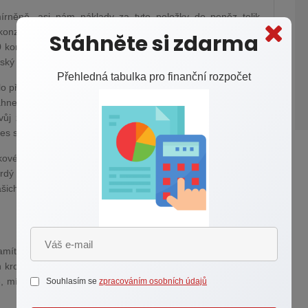
rněně, asi nám náklady za tyto položky do peněz tolik
konzumujeme ve větší míře, a ještě k tomu kouříme, může
Stáhněte si zdarma
 korun měsíčně, ale i víc. Alespoň to vyplývá ze struktury
ský statistický úřad (ČSÚ).
Přehledná tabulka pro finanční rozpočet
lo představují největší výdaj našeho rodinného rozpočtu, ale
hne také vysokou částku. Kuřák kvalitnějších cigaret, který
ůj zlozvyk utratí klidně 3600 korun měsíčně. Pokud jsou
es sedm tisíc korun jen za cigarety.
vkové položky našeho rodinného rozpočtu. Prostě stačí kouřit
tvrdý alkohol, zajít opakovaně do kavárny na kávu a zákusek
našich vydělaných peněz nebo úspor jsou pryč.
 namítnou, že už by jim nezbyla žádná radost. Možná by však
h kroků, které by mohly náklady za tyhle položky v rozpočtu
 místo tří piv jedno anebo si koupit kávovar, kvalitní kávu a
Souhlasím se
zpracováním osobních údajů