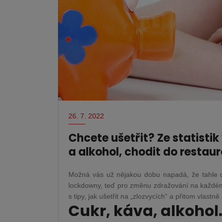
26. 7. 2022
Chcete ušetřit? Ze statisti
a alkohol, chodit do restaur
Možná vás už nějakou dobu napadá, že tahle do
lockdowny, teď pro změnu zdražování na každém 
s tipy, jak ušetřit na „zlozvycích“ a přitom vlastně 
Cukr, káva, alkohol