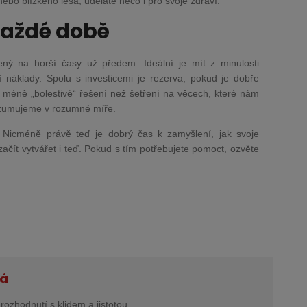
ebo blízkého lesa, uděláte něco i pro svoje zdraví.
každé době
ný na horší časy už předem. Ideální je mít z minulosti
ší náklady. Spolu s investicemi je rezerva, pokud je dobře
 méně „bolestivé“ řešení než šetření na věcech, které nám
onzumujeme v rozumné míře.
. Nicméně právě teď je dobrý čas k zamyšlení, jak svoje
začít vytvářet i teď. Pokud s tím potřebujete pomoct, ozvěte
ná
rozhodnutí s klidem a jistotou