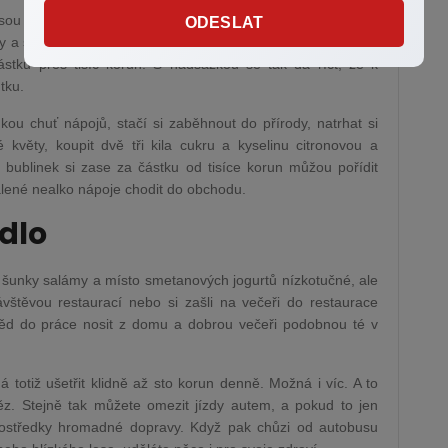
ou ale překvapivě i nealko nápoje. Podle spotřebního koše
ODESLAT
dy a slazené nápoje téměř 385 korun měsíčně. Už v případě
stku přes tisíc korun. S nadsázkou se tak dá říct, že k
tku.
ou chuť nápojů, stačí si zaběhnout do přírody, natrhat si
 květy, koupit dvě tři kila cukru a kyselinu citronovou a
i bublinek si zase za částku od tisíce korun můžou pořídit
lené nealko nápoje chodit do obchodu.
ídlo
 šunky salámy a místo smetanových jogurtů nízkotučné, ale
vštěvou restaurací nebo si zašli na večeři do restaurace
běd do práce nosit z domu a dobrou večeři podobnou té v
 totiž ušetřit klidně až sto korun denně. Možná i víc. A to
. Stejně tak můžete omezit jízdy autem, a pokud to jen
rostředky hromadné dopravy. Když pak chůzi od autobusu