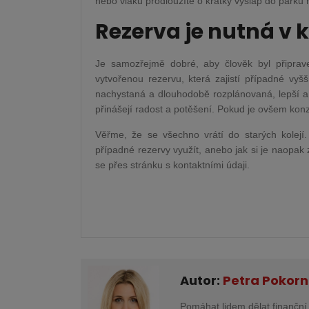
nebo vlaku prodloužíte o krátký výšlap do parku n
Rezerva je nutná v 
Je samozřejmě dobré, aby člověk byl připrave
vytvořenou rezervu, která zajistí případné vyš
nachystaná a dlouhodobě rozplánovaná, lepší a
přinášejí radost a potěšení. Pokud je ovšem k
Věřme, že se všechno vrátí do starých kolejí
případné rezervy využít, anebo jak si je naopak 
se přes stránku s kontaktními údaji.
Autor:
Petra Pokor
Pomáhat lidem dělat finanční 