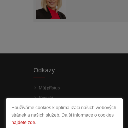
Odkazy
Můj přístup
Kontakt
Používáme cookies k optimalizaci našich webových
Ochrana osobních údajů
stránek a našich služeb. Další informace o cookies
najdete zde
.