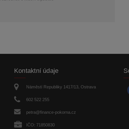
Kontaktní údaje
So
Náměstí Republiky 1417/13, Ostrava
602 522 255
petra@finance-pokorna.cz
IČO: 71850830