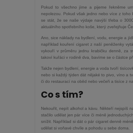
Pokud to všechno jíme a pijeme řekněme umí
nepolezou. Pokud však jedno nebo více z toho 
se stát, že se naše výdaje navýší třeba o 3000
aktuálního spotřebního koše, který zveřejňuje Če
Ano, sice náklady na bydlení, vodu, energie a jíd
například kouření cigaret z naší peněženky vytá
vykouří v průměru jednu krabičku denně, za sv
takoví kuřáci v rodině dva, bavíme se o částce př
Takže nejen bydlení, energie a voda tvoří tisíco
nebo si každý týden dát nějaké to pivo, víno a 
či do restaurací na oběd nebo večeři a tisíce z 
Co s tím?
Nekouřit, nepít alkohol a kávu. Někteří nejspíš
stačilo udělat jen pár více či méně jednoduchýc
snížit. Například si dát o pár cigaret denně méně,
udělat si voňavé chvíle a pohodu u sebe doma.