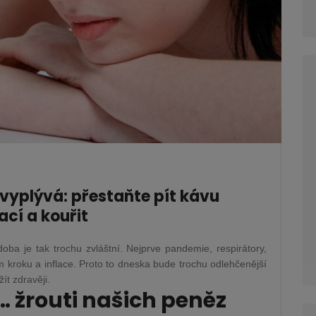
k vyplývá: přestaňte pít kávu
ací a kouřit
ba je tak trochu zvláštní. Nejprve pandemie, respirátory,
kroku a inflace. Proto to dneska bude trochu odlehčenější
žít zdravěji.
… žrouti našich peněz