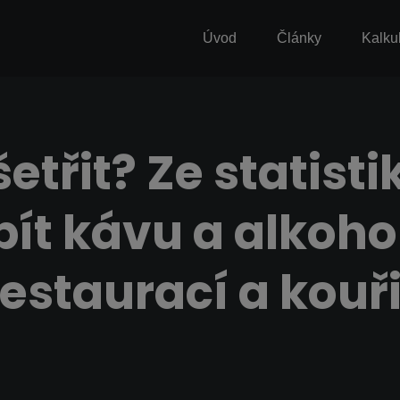
Úvod
Články
Kalku
etřit? Ze statisti
pít kávu a alkohol
restaurací a kouři