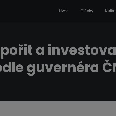
Úvod
Články
Kalku
spořit a investov
odle guvernéra Č