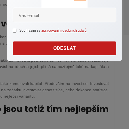
 nebo si třeba můžete odpustit časté návštěvy kaváren a
e svém volném čase
Souhlasím se
zpracováním osobních údajů
í kondice nebo se naučíme cizí jazyk či si přečteme zajímavé
 sítích a sledováním (nekonečných) seriálů, to už záleží na
ODESLAT
jako tu, kterou si pod úsporami ve volném čase představuje
isí na lidech a jejich píli. A samozřejmě také na kapitálu a
a také kumulovali kapitál. Především na investice. Investovat
na začátku investovat desetitisíce, nebo dokonce statisíce.
tu nejlepší variantu.
 jsou totiž tím nejlepším