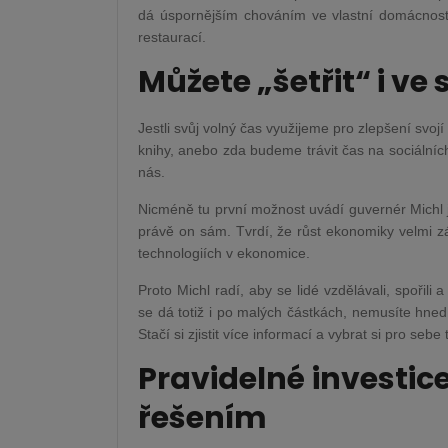
dá úspornějším chováním ve vlastní domácnosti
restaurací.
Můžete „šetřit“ i v
Jestli svůj volný čas využijeme pro zlepšení svoj
knihy, anebo zda budeme trávit čas na sociálních
nás.
Nicméně tu první možnost uvádí guvernér Michl 
právě on sám. Tvrdí, že růst ekonomiky velmi záv
technologiích v ekonomice.
Proto Michl radí, aby se lidé vzdělávali, spořili 
se dá totiž i po malých částkách, nemusíte hned 
Stačí si zjistit více informací a vybrat si pro sebe 
Pravidelné investice
řešením