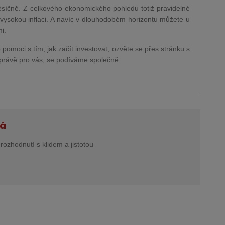
měsíčně. Z celkového ekonomického pohledu totiž pravidelné
t vysokou inflaci. A navíc v dlouhodobém horizontu můžete u
i.
 pomoci s tím, jak začít investovat, ozvěte se přes stránku s
í právě pro vás, se podíváme společně.
ná
rozhodnutí s klidem a jistotou