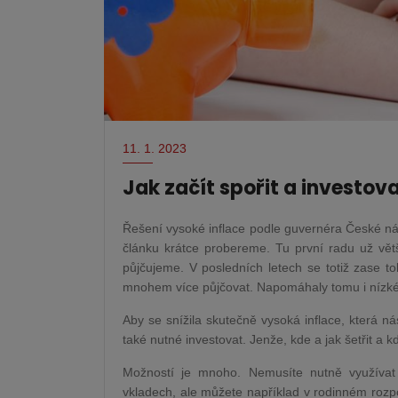
11. 1. 2023
Jak začít spořit a investo
Řešení vysoké inflace podle guvernéra České ná
článku krátce probereme. Tu první radu už vět
půjčujeme. V posledních letech se totiž zase tol
mnohem více půjčovat. Napomáhaly tomu i nízké
Aby se snížila skutečně vysoká inflace, která nás
také nutné investovat. Jenže, kde a jak šetřit a k
Možností je mnoho. Nemusíte nutně využívat
vkladech, ale můžete například v rodinném rozpo