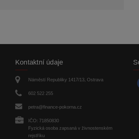
Kontaktní údaje
So
Náměstí Republiky 1417/13, Ostrava
602 522 255
petra@finance-pokorna.cz
IČO: 71850830
Fyzická osoba zapsaná v živnostenském
rejstříku