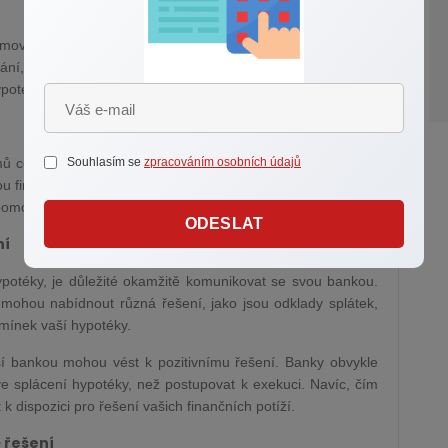
émové splácení hypotéky. Nicméně, život někdy přináší
nání, nemoc, rozvod nebo jiné neočekávané výdaje, které
ypotéku.
Souhlasím se
zpracováním osobních údajů
émů co nejdříve, aby bylo možné přijmout vhodná opatření a
 finanční situaci. Různé strategie řízení osobních financí a
omoci v předcházení problémům se splácením hypotéky.
ODESLAT
ní
hypotéky, je důležité okamžitě komunikovat se svou bankou.
 mohou nabídnout různá řešení, jako jsou odklady splátek,
ínek vaší hypotéky.
ší bankou mohou vést k pozitivnímu řešení. Banky obvykle
 ve splácení hypotéky, než postupovat k exekuci. Navíc, čím
k dispozici pro řešení vašich finančních potíží.
é řešení