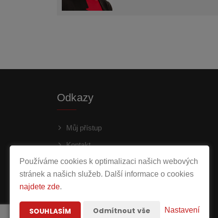
Odkazy
Můj přístup
Kontakt
Používáme cookies k optimalizaci našich webových
Ochrana osobních údajů
stránek a našich služeb. Další informace o cookies
najdete zde
.
Odmítnout vše
Nastavení
SOUHLASÍM