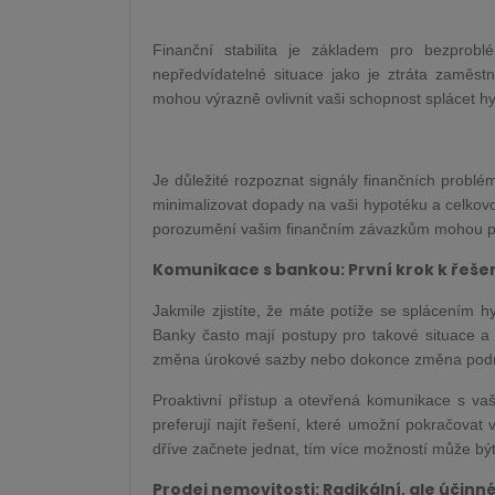
Finanční stabilita je základem pro bezprobl
nepředvídatelné situace jako je ztráta zaměst
mohou výrazně ovlivnit vaši schopnost splácet h
Je důležité rozpoznat signály finančních probl
minimalizovat dopady na vaši hypotéku a celkovou
porozumění vašim finančním závazkům mohou p
Komunikace s bankou: První krok k řeše
Jakmile zjistíte, že máte potíže se splácením 
Banky často mají postupy pro takové situace a
změna úrokové sazby nebo dokonce změna podm
Proaktivní přístup a otevřená komunikace s va
preferují najít řešení, které umožní pokračovat
dříve začnete jednat, tím více možností může být 
Prodej nemovitosti: Radikální, ale účinn