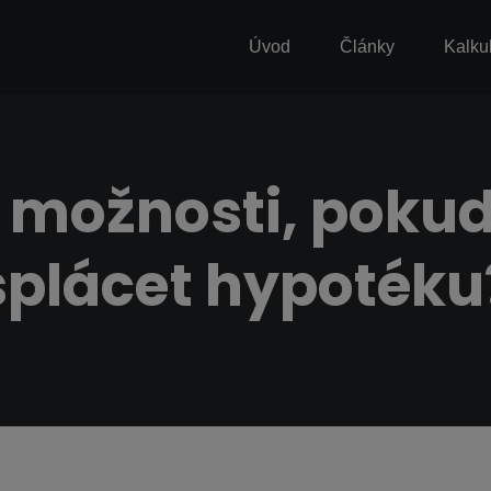
Úvod
Články
Kalku
 možnosti, poku
splácet hypotéku