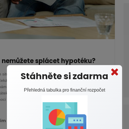
 nemůžete splácet hypotéku?
Stáhněte si zdarma
ituací, které vás mohou připravit o finanční stabilitu, ať už
očekávané výdaje. Následně může být obtížné dostát svým
námím vás s možnostmi, které máte, pokud se ocitnete v
Přehledná tabulka pro finanční rozpočet
látek, možnost refinancování hypotéky, komunikaci s vaší
ci ulevit od finančního tlaku.
ním hypotéky?