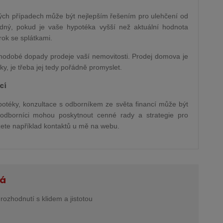
terých případech může být nejlepším řešením pro ulehčení od
ný, pokud je vaše hypotéka vyšší než aktuální hodnota
rok se splátkami.
uhodobé dopady prodeje vaší nemovitosti. Prodej domova je
 je třeba jej tedy pořádně promyslet.
cí
otéky, konzultace s odborníkem ze světa financí může být
 odborníci mohou poskytnout cenné rady a strategie pro
žete například kontaktů u mě na webu.
ná
rozhodnutí s klidem a jistotou