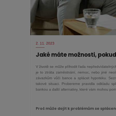
2. 11. 2023
Jaké máte možnosti, pokud
V životě se může přihodit řada nepředvídatelných s
je to ztráta zaměstnání, nemoc, nebo jiné ne
závazkům vůči bance a splácet hypotéku. Sez
takové situaci. Probereme pravidla odkladu sp
bankou a další alternativy, které vám mohou pomo
Proč může dojít k problémům se spláce