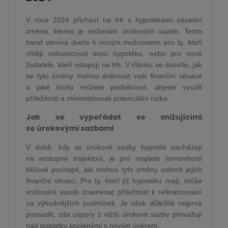
V roce 2024 přichází na trh s hypotékami zásadní
změna, kterou je snižování úrokových sazeb. Tento
trend otevírá dveře k novým možnostem pro ty, kteří
chtějí refinancovat svou hypotéku, nebo pro nové
žadatele, kteří vstupují na trh. V článku se dozvíte, jak
se tyto změny mohou dotknout vaší finanční situace
a jaké kroky můžete podniknout, abyste využili
příležitosti a minimalizovali potenciální rizika.
Jak se vypořádat se snižujícími
se úrokovými sazbami
V době, kdy se úrokové sazby hypoték nacházejí
na sestupné trajektorii, je pro majitele nemovitostí
klíčové pochopit, jak mohou tyto změny ovlivnit jejich
finanční situaci. Pro ty, kteří již hypotéku mají, může
snižování sazeb znamenat příležitost k refinancování
za výhodnějších podmínek. Je však důležité nejprve
posoudit, zda úspory z nižší úrokové sazby převažují
nad poplatky spojenými s novým úvěrem.