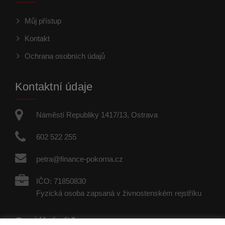
Můj přístup
Kontakt
Ochrana osobních údajů
Kontaktní údaje
Náměstí Republiky 1417/13, Ostrava
602 522 255
petra@finance-pokorna.cz
IČO: 71850830
Fyzická osoba zapsaná v živnostenském rejstříku
Sociální sítě