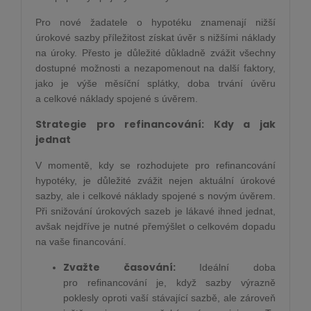
Pro nové žadatele o hypotéku znamenají nižší
úrokové sazby příležitost získat úvěr s nižšími náklady
na úroky. Přesto je důležité důkladně zvážit všechny
dostupné možnosti a nezapomenout na další faktory,
jako je výše měsíční splátky, doba trvání úvěru
a celkové náklady spojené s úvěrem.
Strategie pro refinancování: Kdy a jak
jednat
V momentě, kdy se rozhodujete pro refinancování
hypotéky, je důležité zvážit nejen aktuální úrokové
sazby, ale i celkové náklady spojené s novým úvěrem.
Při snižování úrokových sazeb je lákavé ihned jednat,
avšak nejdříve je nutné přemýšlet o celkovém dopadu
na vaše financování.
Zvažte časování:
Ideální doba
pro refinancování je, když sazby výrazně
poklesly oproti vaší stávající sazbě, ale zároveň