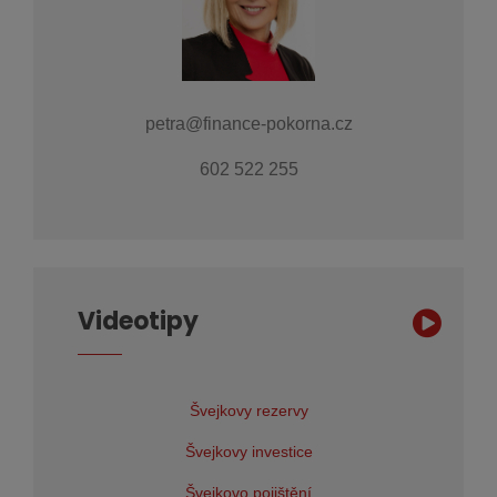
petra@finance-pokorna.cz
602 522 255
Videotipy
Švejkovy rezervy
Švejkovy investice
Švejkovo pojištění